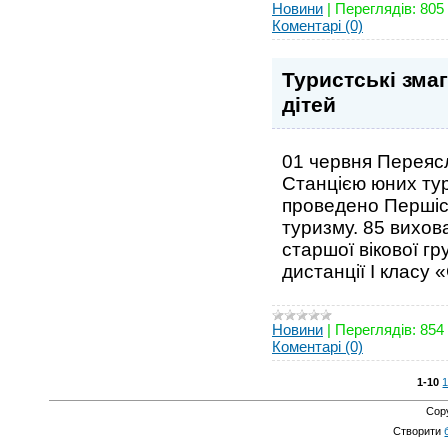
Новини
|
Переглядів:
805
Коментарі (0)
Туристські зма
дітей
01 червня Переяс
Станцією юних тур
проведено Першіст
туризму. 85 вихов
старшої вікової г
дистанції І класу
Новини
|
Переглядів:
854
Коментарі (0)
1-10
1
Cop
Створити