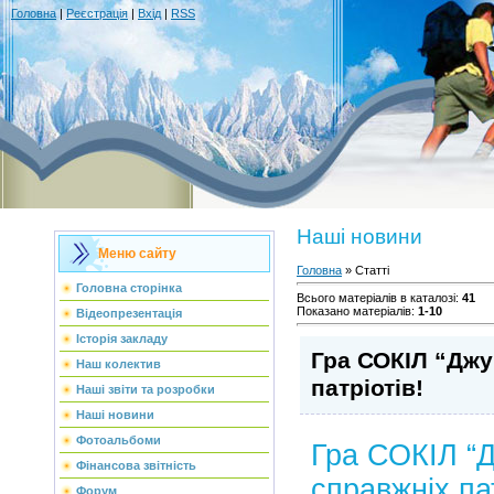
Головна
|
Реєстрація
|
Вхід
|
RSS
Наші новини
Меню сайту
Головна
»
Статті
Головна сторінка
Всього матеріалів в каталозі
:
41
Показано матеріалів
:
1-10
Відеопрезентація
Історія закладу
Гра СОКІЛ “Джу
Наш колектив
патріотів!
Наші звіти та розробки
Наші новини
Фотоальбоми
Гра СОКІЛ “
Фінансова звітність
справжніх пат
Форум