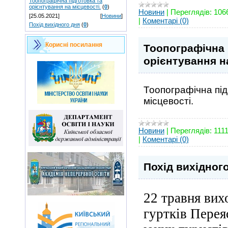
Тоопографічна підготовка та
орієнтування на місцевості.
(
0
)
Новини
|
Переглядів:
106
[25.05.2021]
[
Новини
]
|
Коментарі (0)
Похід вихідного дня
(
0
)
Корисні посилання
Тоопографічна 
орієнтування н
Тоопографічна під
місцевості.
Новини
|
Переглядів:
111
|
Коментарі (0)
Похід вихідног
22 травня вих
гуртків Перея