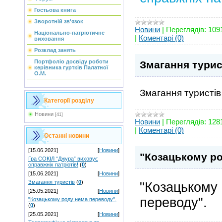
Гостьова книга
Зворотній зв'язок
Новини
|
Переглядів:
109
Національно-патріотичне
|
Коментарі (0)
виховання
Розклад занять
Портфоліо досвіду роботи
Змагання турис
керівника гуртків Палатної
О.М.
Змагання туристів
Категорії розділу
Новини
[41]
Новини
|
Переглядів:
128
|
Коментарі (0)
Останні новини
[15.06.2021]
[
Новини
]
"Козацькому ро
Гра СОКІЛ “Джура” виховує
справжніх патріотів!
(
0
)
[15.06.2021]
[
Новини
]
Змагання туристів
(
0
)
"Козацькому
[25.05.2021]
[
Новини
]
переводу".
"Козацькому роду нема переводу".
(
0
)
[25.05.2021]
[
Новини
]