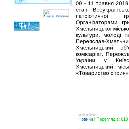
09 - 11 травня 2019
етап Всеукраїнсько
патріотичної 
Організаторами гр
Хмельницької міської
культури, молоді т
Переяслав-Хмельниц
Хмельницький об’
комісаріат, Перея
України у Київ
Хмельницький місь
«Товариство сприян
Новини
|
Переглядів:
818