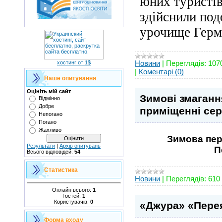
юних туристі
здійснили под
урочище Герма
Новини
|
Переглядів:
107
хостинг от 1$
|
Коментарі (0)
Наше опитування
Оцініть мій сайт
Зимові змаганн
Відмінно
Добре
приміщенні сер
Непогано
Погано
Жахливо
Зимова пер
Результати
|
Архів опитувань
П
Всього відповідей:
54
Статистика
Новини
|
Переглядів:
610
Онлайн всього:
1
Гостей:
1
Користувачів:
0
«Джура» «Перея
Форма входу