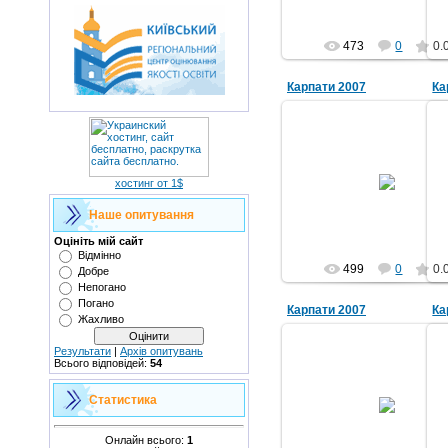
473
0
0.
Карпати 2007
Ка
04.09.2011
хостинг от 1$
grwm
Наше опитування
Оцініть мій сайт
Відмінно
499
0
0.
Добре
Непогано
Погано
Карпати 2007
Ка
Жахливо
Результати
|
Архів опитувань
Всього відповідей:
54
04.09.2011
Статистика
grwm
Онлайн всього:
1