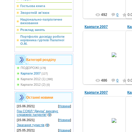
Гостьова книга
Зворотній зв'язок
492
0
0.
Національно-патріотичне
виховання
Карпати 2007
Ка
Розклад занять
Портфоліо досвіду роботи
керівника гуртків Палатної
О.М.
04.09.2011
grwm
Категорії розділу
ПОДОРОЖІ
[178]
Карпати 2007
[127]
Карпати 2012 (1)
[390]
486
0
0.
Карпати 2012 (2)
[0]
Карпати 2007
Ка
Останні новини
[15.06.2021]
[
Новини
]
Гра СОКІЛ “Джура” виховує
справжніх патріотів!
(
0
)
04.09.2011
[15.06.2021]
[
Новини
]
grwm
Змагання туристів
(
0
)
[25.05.2021]
[
Новини
]