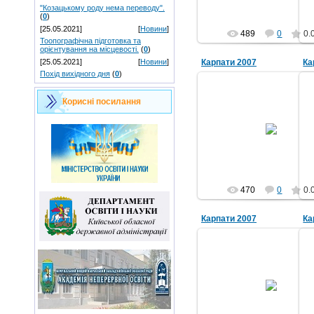
"Козацькому роду нема переводу".
(
0
)
[25.05.2021]
[
Новини
]
489
0
0.
Тоопографічна підготовка та
орієнтування на місцевості.
(
0
)
Карпати 2007
Ка
[25.05.2021]
[
Новини
]
Похід вихідного дня
(
0
)
Корисні посилання
04.09.2011
grwm
470
0
0.
Карпати 2007
Ка
04.09.2011
grwm