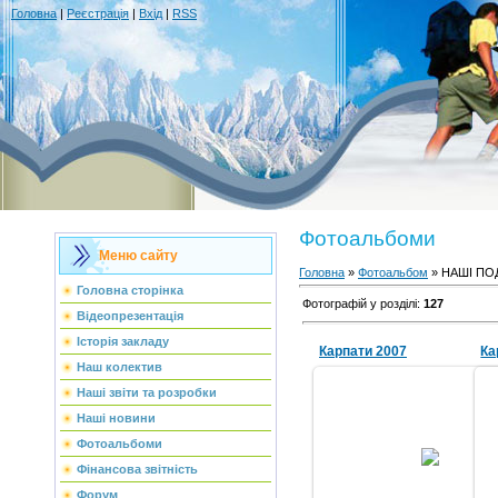
Головна
|
Реєстрація
|
Вхід
|
RSS
Фотоальбоми
Меню сайту
Головна
»
Фотоальбом
» НАШІ ПО
Головна сторінка
Фотографій у розділі
:
127
Відеопрезентація
Історія закладу
Карпати 2007
Ка
Наш колектив
Наші звіти та розробки
Наші новини
04.09.2011
Фотоальбоми
Фінансова звітність
grwm
Форум