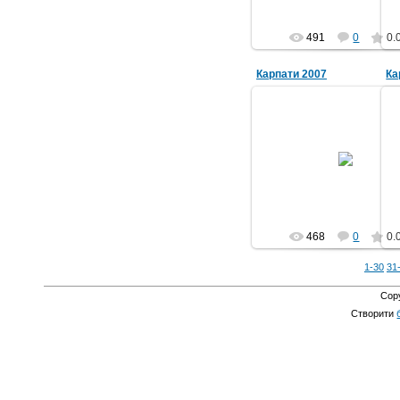
491
0
0.
Карпати 2007
Ка
04.09.2011
grwm
468
0
0.
1-30
31
Cop
Створити