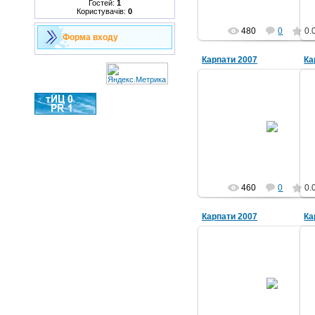
Гостей:
1
Користувачів:
0
480
0
0.
Форма входу
Карпати 2007
Ка
04.09.2011
grwm
460
0
0.
Карпати 2007
Ка
04.09.2011
grwm